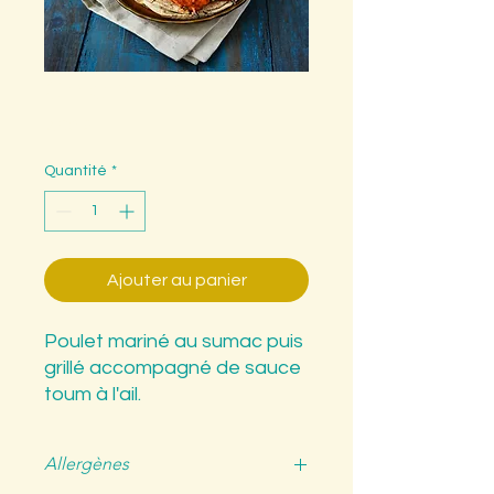
Chiche Taouk
Prix
7,90 €
Quantité
*
Ajouter au panier
Poulet mariné au sumac puis
grillé accompagné de sauce
toum à l'ail.
Peut contenir des traces de
gluten, arachides, soja, fruits
Allergènes
à coques, céleri, moutarde,