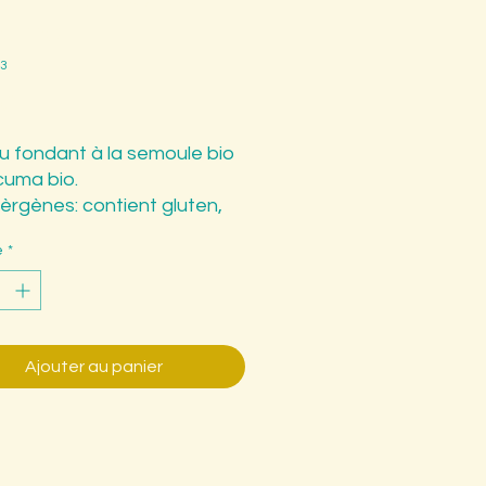
cuma
23
Prix
 €
 fondant à la semoule bio
cuma bio.
llèrgènes: contient gluten,
, soja.
é
*
ontenir des traces de
 arachides, soja, fruits à
, céleri, moutarde, graine
ame et Lupin.
Ajouter au panier