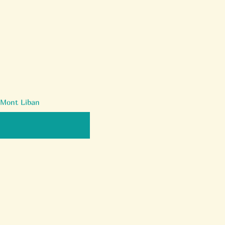
Connexion
u Mont Liban
f - Moelleux au