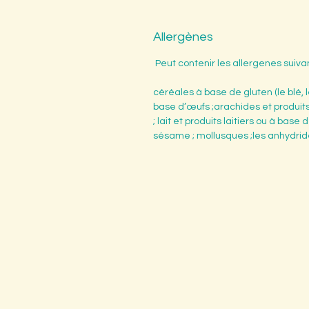
Allergènes
Peut contenir les allergenes suiva
céréales à base de gluten (le blé, l
base d’œufs ;arachides et produits 
; lait et produits laitiers ou à bas
sésame ; mollusques ;les anhydrides 